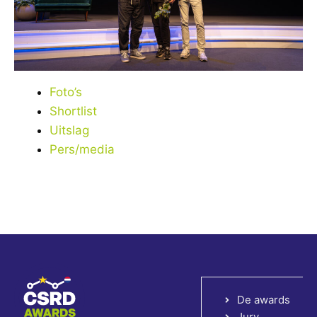
Foto’s
Shortlist
Uitslag
Pers/media
De awards
Jury